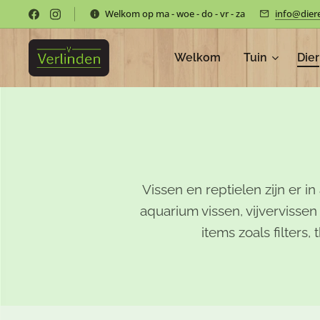
Welkom op ma - woe - do - vr - za
info@dier
Welkom
Tuin
Dier
Vissen en reptielen zijn er 
aquarium vissen, vijvervissen
items zoals filter