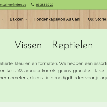
entuinverlinden.be
03 385 39 29
Bakken
Hondenkapsalon All Cani
Old Storie
Vissen - Reptielen
in allerlei kleuren en formaten. We hebben een assor
 en koi's. Waaronder korrels, grains, granules, flakes
s, thermometers, decoratie benodigdheden voor je aqu