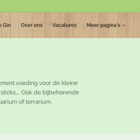
s Gin
Over ons
Vacatures
Meer pagina's
timent voeding voor de kleine
, sticks,… Ook de bijbehorende
arium of terrarium.